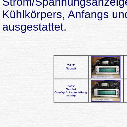
Strom/Spannungsanzeige
Kühlkörpers, Anfangs un
ausgestattet.
T-817
Netzteil
T-817
Netzteil
Display in Ladestellung
gezeigt