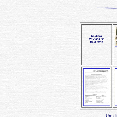
Hellborg
VFO und PA
Bausteine
Um die