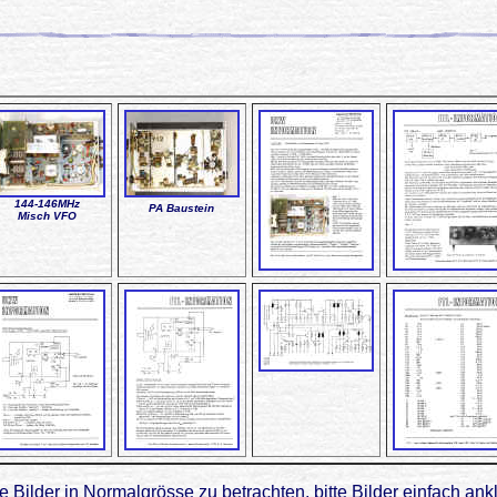
144-146MHz
PA Baustein
Misch VFO
 Bilder in Normalgrösse zu betrachten, bitte Bilder einfach ank