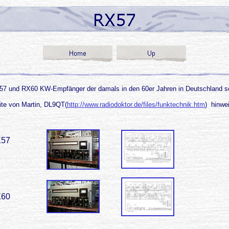
 und RX60 KW-Empfänger der damals in den 60er Jahren in Deutschland sehr be
ite von Martin, DL9QT(
http://www.radiodoktor.de/files/funktechnik.htm
) hinwe
57
60